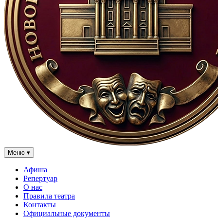
Меню
▾
Афиша
Репертуар
О нас
Правила театра
Контакты
Официальные документы